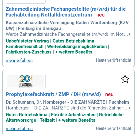
Zahnmedizinische Fachangestellte (m/w/d) für die
Fachabteilung Notfalldienstzentrum
Kassenzahnärztliche Vereinigung Baden-Württemberg (KZV
BW) | Freiburg im Breisgau
Werde Zahnmedizinische Fachangestellte (m/w/d) im Notfa
+
lldienstzentrum der KZV Baden-Württemberg in Freiburg! Ab
Unbefristeter Vertrag | Gutes Betriebsklima |
dem 1. Oktober 2026 bieten wir unbefristete Stellen in Voll-
Familienfreundlich | Weiterbildungsmöglichkeiten |
oder Teilzeit sowie Minijobs. In einem modernen Umfeld bis
Fahrtkosten-Zuschuss
|
+
weitere Benefits
t Du Teil eines engagierten Teams, das stets bereit ist, wenn
Heute veröffentlicht
mehr erfahren
es darauf ankommt. Deine Expertise ist hier gefragt, wo sch
nelle Hilfe zählt. Zudem profitierst Du von fairen Zuschlägen
für Nacht-, Wochenend- und Schichtdienste. Ergreife die Cha
nce und gestalte Deine berufliche Zukunft im Gesundheitsw
esen mit uns!
Prophylaxefachkraft / ZMP / DH (m/w/d)
Dr. Schumann, Dr. Hornberger - DIE ZAHNÄRZTE | Puchheim
Hornberger – DIE ZAHNÄRZTE sind die führenden Zahnarzt
+
praxen im Westen Münchens. Wir setzen auf digitale Zahnm
Gutes Betriebsklima | Flexible Arbeitszeiten | Betriebliche
edizin, Implantologie und hochwertige Prothetik, unterstützt
Altersvorsorge | Teilzeit
|
+
weitere Benefits
durch unser eigenes Meisterlabor. Unser engagiertes Team
Heute veröffentlicht
mehr erfahren
bietet individuelle Prophylaxe, professionelle Zahnreinigung
und kontinuierliche Weiterbildung. Modernste Technik sorgt