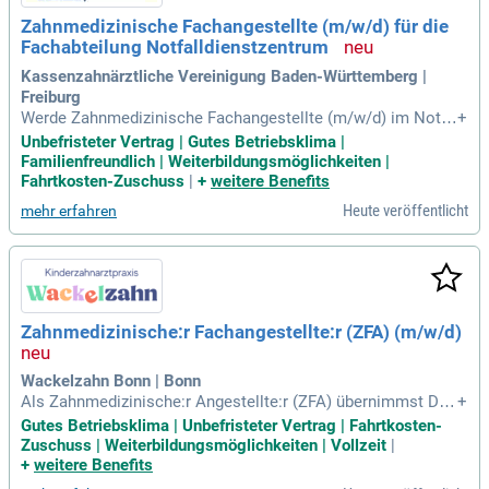
nem herzlichen Team, das dich fördert!
Zahnmedizinische Fachangestellte (m/w/d) für die
Fachabteilung Notfalldienstzentrum
Kassenzahnärztliche Vereinigung Baden-Württemberg |
Freiburg
Werde Zahnmedizinische Fachangestellte (m/w/d) im Notfa
+
lldienstzentrum der KZV Baden-Württemberg in Freiburg! Ab
Unbefristeter Vertrag | Gutes Betriebsklima |
dem 01. Oktober 2026 suchen wir motivierte Mitarbeiter für
Familienfreundlich | Weiterbildungsmöglichkeiten |
Voll- oder Teilzeitstellen sowie Minijobs. Als Teil eines mod
Fahrtkosten-Zuschuss
|
+
weitere Benefits
ernen Dienstleistungsunternehmens im Gesundheitswesen
Heute veröffentlicht
mehr erfahren
unterstützt du die zahnmedizinische Versorgung von über 8.
000 niedergelassenen Zahnärzten. Erlebe abwechslungsreic
he Arbeit und mache einen Unterschied, wenn schnelle Hilfe
gefragt ist. Du profitierst von einem starken Team, moderne
r Technik und attraktiven Zuschlägen für Nacht- und Woche
nenddienste. Bewerbe dich jetzt und finde deinen Platz in de
Zahnmedizinische:r Fachangestellte:r (ZFA) (m/w/d)
r zahnmedizinischen Notfallversorgung!
Wackelzahn Bonn | Bonn
Als Zahnmedizinische:r Angestellte:r (ZFA) übernimmst Du
+
zentrale Aufgaben in der Behandlungsvorbereitung und -nac
Gutes Betriebsklima | Unbefristeter Vertrag | Fahrtkosten-
hbereitung. Mit unserem fortschrittlichen Qualitätsmanage
Zuschuss | Weiterbildungsmöglichkeiten | Vollzeit
|
ment garantieren wir reibungslose Abläufe in der Praxis. Du
+
weitere Benefits
erstellst eigenständig Röntgenaufnahmen und intraorale Sc