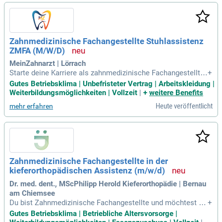
isten. Deine Zuverlässigkeit und Verantwortungsbewusstsei
n machen dich zu einer wertvollen Unterstützung. Starke De
utschkenntnisse und Kommunikationsfähigkeiten sind esse
ntiell, um effektive Interaktionen mit Patienten und Kollegen
Zahnmedizinische Fachangestellte Stuhlassistenz
sicherzustellen.
ZMFA (M/W/D)
MeinZahnarzt | Lörrach
Starte deine Karriere als zahnmedizinische Fachangestellte
+
in einer modernen Praxis! Nutze deine Erfahrung in der Beha
Gutes Betriebsklima | Unbefristeter Vertrag | Arbeitskleidung |
ndlungsassistenz und profitiere idealerweise von Kenntniss
Weiterbildungsmöglichkeiten | Vollzeit
|
+
weitere Benefits
en in Dampsoft oder ähnlicher Software. Deine strukturierte
Heute veröffentlicht
mehr erfahren
und zuverlässige Arbeitsweise garantiert einen reibungslose
n Praxisablauf. Teamfähigkeit und Eigeninitiative sind für di
ch selbstverständlich und fördern eine positive Arbeitsatmo
sphäre. Begeistere Patienten und Kollegen mit deinem freun
dlichen Auftreten! Freue dich auf vielfältige Firmenevents un
d Veranstaltungen, die Spaß und Abwechslung in deinen Ber
Zahnmedizinische Fachangestellte in der
ufsalltag bringen.
kieferorthopädischen Assistenz (m/w/d)
Dr. med. dent., MScPhilipp Herold Kieferorthopädie | Bernau
am Chiemsee
Du bist Zahnmedizinische Fachangestellte und möchtest in
+
einem modernen Umfeld arbeiten? Bei uns erwarten dich ein
Gutes Betriebsklima | Betriebliche Altersvorsorge |
freundliches Team und flache Hierarchien, die schnelle Ents