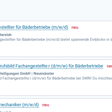
tellter für Bäderbetriebe (m/w/d)
tersloh
estellter für Bäderbetriebe (m/w/d) bietet spannende Einblicke in 
eb organisiert und die Badewasserqualität überwacht. Zu den Aufga
en. Sicherheit und Erste-Hilfe-Maßnahmen sind ebenfalls zentrale 
boten für Sport und Spaß umgesetzt. Bewirb dich jetzt für dein Pr
rufsbild Fachangestellte:r (d/m/w) für Bäderbetriebe
teiligungen GmbH | Neumünster
d Fachangestellte:r (d/m/w) für Bäderbetriebe bei SWN! Du möchtes
uper, dann bist du bei SWN genau richtig!
mechaniker (m/w/d)