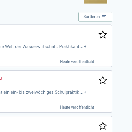
Sortieren
die Welt der Wasserwirtschaft. Praktikante
+
ben gehören auch die Pflege und Wartung d
Bestandteile des Berufs. Zudem werden Besu
Heute veröffentlicht
aktikum und entdecke die vielfältigen Mögl
t ein ein- bis zweiwöchiges Schulpraktiku
+
Heute veröffentlicht