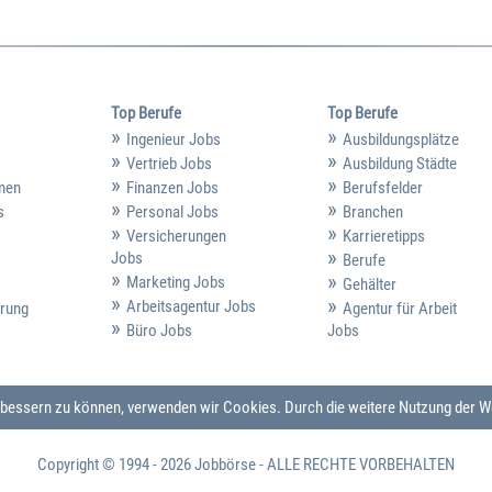
Top Berufe
Top Berufe
Ingenieur Jobs
Ausbildungsplätze
Vertrieb Jobs
Ausbildung Städte
hmen
Finanzen Jobs
Berufsfelder
s
Personal Jobs
Branchen
Versicherungen
Karrieretipps
Jobs
Berufe
Marketing Jobs
Gehälter
Arbeitsagentur Jobs
erung
Agentur für Arbeit
Büro Jobs
Jobs
verbessern zu können, verwenden wir Cookies. Durch die weitere Nutzung der
Copyright © 1994 - 2026
Jobbörse
- ALLE RECHTE VORBEHALTEN