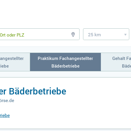
25 km
»
angestellter
Praktikum Fachangestellter
Gehalt Fa
riebe
Bäderbetriebe
Bäde
er Bäderbetriebe
örse.de
riebe