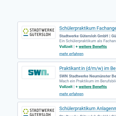
Schülerpraktikum Fachanges
Stadtwerke Gütersloh GmbH | Gü
Ein Schülerpraktikum als Fachang
n lernen, wie man den Badebetri
Vollzeit
|
+
weitere Benefits
er Bäder und Freizeiteinrichtung
mehr erfahren
cherwünsche erkannt und mit Ange
ichkeiten in diesem Berufsfeld!
Praktikant:in (d/m/w) im Be
SWN Stadtwerke Neumünster Be
Mach ein Praktikum im Berufsbil
m im Bad am Stadtwald machen? S
Vollzeit
|
+
weitere Benefits
mehr erfahren
Schülerpraktikum Anlagen