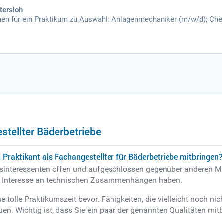
tersloh
en für ein Praktikum zu Auswahl: Anlagenmechaniker (m/w/d); Che
w/d); Fachangestellter für Bäderbetriebe (m/w/d); Fachinformatiker 
tellter Bäderbetriebe
 Praktikant als Fachangestellter für Bäderbetriebe mitbringen
sinteressenten offen und aufgeschlossen gegenüber anderen Me
s Interesse an technischen Zusammenhängen haben.
ne tolle Praktikumszeit bevor. Fähigkeiten, die vielleicht noch ni
n. Wichtig ist, dass Sie ein paar der genannten Qualitäten mit