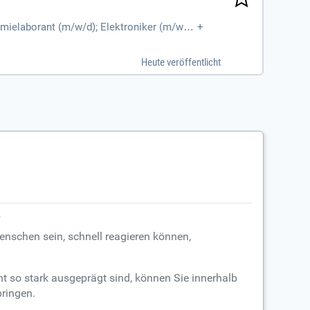
mielaborant (m/w/d); Elektroniker (m/w/
+
Systemintegration (
Heute veröffentlicht
?
nschen sein, schnell reagieren können,
cht so stark ausgeprägt sind, können Sie innerhalb
bringen.