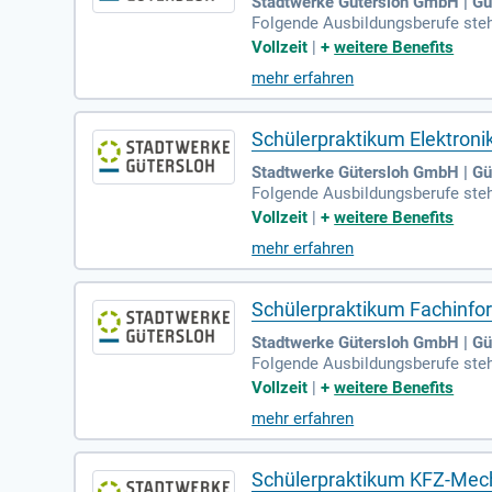
Stadtwerke Gütersloh GmbH | Gü
Folgende Ausbildungsberufe steh
d); Fachkraft im Fahrbetrieb (m/
Vollzeit
|
+
weitere Benefits
mehr erfahren
Schülerpraktikum Elektroni
Stadtwerke Gütersloh GmbH | Gü
Folgende Ausbildungsberufe steh
d); Fachkraft im Fahrbetrieb (m/
Vollzeit
|
+
weitere Benefits
mehr erfahren
Schülerpraktikum Fachinfo
Stadtwerke Gütersloh GmbH | Gü
Folgende Ausbildungsberufe steh
d); Fachkraft im Fahrbetrieb (m/
Vollzeit
|
+
weitere Benefits
mehr erfahren
Schülerpraktikum KFZ-Mech