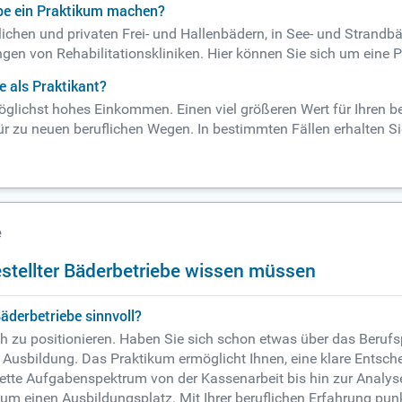
ebe ein Praktikum machen?
tlichen und privaten Frei- und Hallenbädern, in See- und Strandb
gen von Rehabilitationskliniken. Hier können Sie sich um eine 
e als Praktikant?
möglichst hohes Einkommen. Einen viel größeren Wert für Ihren b
Tür zu neuen beruflichen Wegen. In bestimmten Fällen erhalten S
e
estellter Bäderbetriebe wissen müssen
äderbetriebe sinnvoll?
h zu positionieren. Haben Sie sich schon etwas über das Berufsp
ine Ausbildung. Das Praktikum ermöglicht Ihnen, eine klare Entsch
te Aufgabenspektrum von der Kassenarbeit bis hin zur Analyse
m einen Ausbildungsplatz. Mit Ihrer beruflichen Erfahrung pun