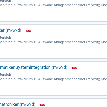
tersloh
en für ein Praktikum zu Auswahl: Anlagenmechaniker (m/w/d); Che
w/d); Fachangestellter für Bäderbetriebe (m/w/d); Fachinformatiker 
ker (m/w/d)
tersloh
en für ein Praktikum zu Auswahl: Anlagenmechaniker (m/w/d); Che
w/d); Fachangestellter für Bäderbetriebe (m/w/d); Fachinformatiker 
rmatiker Systemintegration (m/w/d)
tersloh
en für ein Praktikum zu Auswahl: Anlagenmechaniker (m/w/d); Che
w/d); Fachangestellter für Bäderbetriebe (m/w/d); Fachinformatiker 
atroniker (m/w/d)