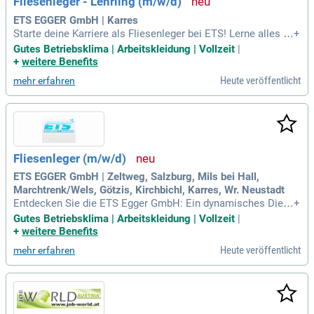
Fliesenleger - Lehrling (m/w/d)
e von einer persönlichen Betreuung und fairen Arbeitsbeding
ungen bei uns, dem regionalen Unternehmen TRIO!
ETS EGGER GmbH | Karres
Starte deine Karriere als Fliesenleger bei ETS! Lerne alles ü
+
ber Untergrundvorbereitung, das präzise Verlegen von Platte
Gutes Betriebsklima | Arbeitskleidung | Vollzeit
|
n und Fliesen sowie Ausbesserungsarbeiten. Sei Teil unsere
+
weitere Benefits
s Teams und gestalte Räume neu!
Heute veröffentlicht
mehr erfahren
Fliesenleger (m/w/d)
ETS EGGER GmbH | Zeltweg, Salzburg, Mils bei Hall,
Marchtrenk/Wels, Götzis, Kirchbichl, Karres, Wr. Neustadt
Entdecken Sie die ETS Egger GmbH: Ein dynamisches Dien
+
stleistungsunternehmen für Trocknung und Sanierung. Seit
Gutes Betriebsklima | Arbeitskleidung | Vollzeit
|
1989 wachsen wir stetig und beschäftigen heute rund 350 M
+
weitere Benefits
itarbeiter an 15 Standorten in Österreich. Werden Sie Teil un
Heute veröffentlicht
mehr erfahren
seres Erfolgs!