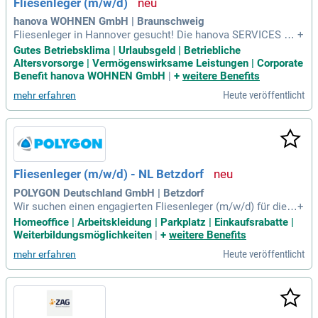
Fliesenleger (m/w/d)
33 / 88-110 oder per E-Mail an Mail@salus-lindow.de.
hanova WOHNEN GmbH | Braunschweig
Fliesenleger in Hannover gesucht! Die hanova SERVICES G
+
mbH, Tochterunternehmen der hanova WOHNEN GmbH, suc
Gutes Betriebsklima | Urlaubsgeld | Betriebliche
ht Verstärkung für ihr Team in der Eichelkampstraße. Wir se
Altersvorsorge | Vermögenswirksame Leistungen | Corporate
tzen uns dafür ein, die Lebensqualität der Menschen in Han
Benefit hanova WOHNEN GmbH
|
+
weitere Benefits
nover zu steigern. Mit über 550 Kolleginnen und Kollegen bi
Heute veröffentlicht
mehr erfahren
eten wir ein starkes Arbeitsumfeld. Ihre Expertise als Fliese
nleger ist entscheidend, um den Komfort unserer Mietenden
zu erhöhen. Werden Sie Teil unseres engagierten Teams und
tragen Sie zu einer liebenswerten Stadt Hannover bei!
Fliesenleger (m/w/d) - NL Betzdorf
POLYGON Deutschland GmbH | Betzdorf
Wir suchen einen engagierten Fliesenleger (m/w/d) für die A
+
bteilung Sanierungstechnik in Betzdorf. Werde Teil der POLY
Homeoffice | Arbeitskleidung | Parkplatz | Einkaufsrabatte |
GON-Familie und übernimm die Verlegung sowie Reparatur
Weiterbildungsmöglichkeiten
|
+
weitere Benefits
von Wand- und Bodenverkleidungen in Bestandsgebäuden. Z
Heute veröffentlicht
mehr erfahren
u Deinen Aufgaben gehören auch Estricharbeiten, Abdichtun
gen und das fachgerechte Verfugen. Teamarbeit ist entschei
dend, besonders bei Brand- und Wasserschadensanierunge
n. Du hast eine abgeschlossene Ausbildung zum Fliesen-, Pl
atten- und Mosaikleger und bist freundlich zu Kunden. Wenn