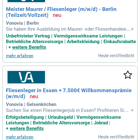
Meister Maurer / Fliesenleger (m/w/d) - Berlin
(Teilzeit/Vollzeit)
Vonovia | Berlin
Sie haben Ihre Ausbildung im Maurer- oder Fliesenhandwerk
+
erfolgreich abgeschlossen und bringen umfassende Meister
Unbefristeter Vertrag | Vermögenswirksame Leistungen |
kenntnisse mit? Wenn Sie mehrjährige Berufserfahrung und
Betriebliche Altersvorsorge | Arbeitskleidung | Einkaufsrabatte
Fähigkeiten in der Mitarbeiterführung nachweisen können, si
|
+
weitere Benefits
nd Sie bei uns genau richtig. Unser stark wachsendes DAX 3
Heute veröffentlicht
mehr erfahren
0 Unternehmen bietet Ihnen einen zukunftssicheren, unbefri
steten Arbeitsvertrag sowie ein attraktives monatliches Fes
tgehalt. Profitieren Sie von Jahresprämien, unserem Aktienp
rogramm und einem Mitarbeiter-werben-Mitarbeiter-Progra
mm. Zusätzlich erwarten Sie umfangreiche Sozialleistungen
wie eine betriebliche Altersvorsorge und Gruppenunfallversi
Fliesenleger in Essen + 7.500€ Willkommensprämie
cherung. Nutzen Sie moderne Arbeitsmittel und innovative
(w/m/d)
Abläufe in einem ansprechenden Arbeitsumfeld!
Vonovia | Gelsenkirchen
Suchen Sie einen Fliesenlegerjob in Essen? Profitieren Sie v
+
on einer attraktiven Willkommensprämie von 7.500 € und ei
Erfolgsbeteiligung | Urlaubsgeld | Vermögenswirksame
nem fixen Gehalt mit vielfältigen Zuschlägen. Genießen Sie
Leistungen | Betriebliche Altersvorsorge | Jobrad
|
30 Tage Urlaub, frei an Weihnachten und Silvester sowie ein
+
weitere Benefits
modernes Arbeitsumfeld mit Tablet und Profi-Werkzeug. Un
Heute veröffentlicht
mehr erfahren
ser Angebot umfasst eine arbeitgeberfinanzierte Altersvors