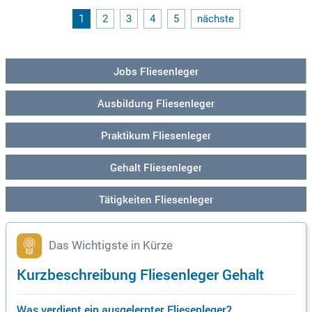
ubstagen. Genießen Sie zudem Vorteile wie Fahrrad-Leasin
g, Zuschüsse zum hvv Deutschlandticket und Zugang zu übe
1
2
3
4
5
nächste
r 4000 Fitnessangeboten. Werden Sie Teil eines diversen Un
ternehmens, das Vielfalt schätzt und Ihnen eine langfristige
Perspektive bietet!
Jobs Fliesenleger
Ausbildung Fliesenleger
Praktikum Fliesenleger
Gehalt Fliesenleger
Tätigkeiten Fliesenleger
Das Wichtigste in Kürze
Kurzbeschreibung Fliesenleger Gehalt
Was verdient ein ausgelernter Fliesenleger?