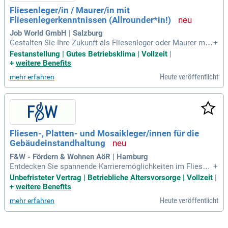
Fliesenleger/in / Maurer/in mit
Fliesenlegerkenntnissen (Allrounder*in!)
Job World GmbH | Salzburg
Gestalten Sie Ihre Zukunft als Fliesenleger oder Maurer mit
+
Fliesenlegerkenntnissen! Wir suchen talentierte Fachkräfte f
Festanstellung | Gutes Betriebsklima | Vollzeit
|
ür spannende Bau-Jobs bei einem angesehenen Unternehm
+
weitere Benefits
en in der Baunebenbranche – inklusive echter ***FESTANST
Heute veröffentlicht
mehr erfahren
ELLUNG***!
Fliesen-, Platten- und Mosaikleger/innen für die
Gebäudeinstandhaltung
F&W - Fördern & Wohnen AöR | Hamburg
Entdecken Sie spannende Karrieremöglichkeiten im Fliesenl
+
egerhandwerk bei F&W! Wir bieten umfassende Reparaturen
Unbefristeter Vertrag | Betriebliche Altersvorsorge | Vollzeit
|
und die Gestaltung von Fliesenflächen, inklusive Grundierun
+
weitere Benefits
g und Abdichtung. Ein wichtiger Teil Ihrer Aufgaben sind die
Heute veröffentlicht
mehr erfahren
dauerelastische Verfugung und die sorgfältige Dokumentati
on der Aufträge. Bei uns profitieren Sie von einer sicheren A
nstellung mit vielfältigen Fortbildungsangeboten und 30 Urla