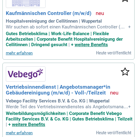
Kaufmännischen Controller (m/w/d)
Hospitalvereinigung der Cellitinnen | Wuppertal
Wir suchen ab sofort einen Kaufmännischen Controller (m/
+
w/d) in Voll- oder Teilzeit für die Standorte Wuppertal-Barme
Gutes Betriebsklima | Work-Life-Balance | Flexible
n und Wuppertal-Elberfeld. Ihre Hauptaufgaben umfassen da
Arbeitszeiten | Corporate Benefit Hospitalvereinigung der
s Management des strategischen und operativen Erlös- und
Cellitinnen | Dringend gesucht
|
+
weitere Benefits
Kostencontrollings. Sie erstellen regelmäßige Reportings, F
Heute veröffentlicht
mehr erfahren
orecasts und Business Case Berechnungen. Zudem arbeiten
Sie eng mit der Finanzbuchhaltung an Monats- und Jahresab
schlüssen zusammen. Mit einem erfolgreichen Studienabsc
hluss in Wirtschaftswissenschaften oder Gesundheitsökon
omie sind Sie bestens qualifiziert. Idealerweise bringen Sie
relevante Berufserfahrung aus dem Krankenhaus mit und sin
Vertriebsinnendienst | Angebotsmanager*in
d motiviert, Wirtschaftlichkeitsanalysen durchzuführen und
Gebäudereinigung (m/w/d) - Voll-/Teilzeit
Optimierungspotenziale zu identifizieren.
Vebego Facility Services B.V. & Co. KG | Wuppertal
Werde Teil des Vertriebsinnendienstes als Angebotsmanag
+
er*in für Gebäudereinigung (m/w/d) bei Vebego in Wupperta
Weiterbildungsmöglichkeiten | Corporate Benefit Vebego
l! Wir bieten flexible Arbeitszeiten in Voll- oder Teilzeit (25–
Facility Services B.V. & Co. KG | Gutes Betriebsklima | Teilzeit
40 Stunden/Woche), auch im hybriden Modell. Vebego ist ei
|
+
weitere Benefits
n führendes Facility-Service-Unternehmen in Europa mit me
Heute veröffentlicht
mehr erfahren
hr als 40.000 engagierten Mitarbeitenden. Unser Ziel ist es,