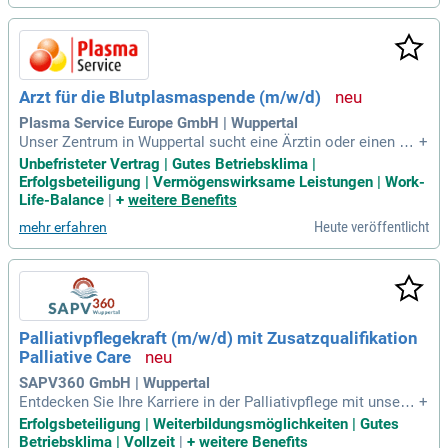
ansprechende Arbeitsumgebungen zu schaffen und herausr
agende Dienstleistungen anzubieten. Dazu gehören Gebäud
ereinigung, Sicherheitsdienste, Grünpflege und Technisches
Gebäudemanagement. Bei uns erwarten dich sinnstiftende
Aufgaben und Entwicklungsmöglichkeiten in einem unterstü
Arzt für die Blutplasmaspende (m/w/d)
tzenden Team.
Plasma Service Europe GmbH | Wuppertal
Unser Zentrum in Wuppertal sucht eine Ärztin oder einen Ar
+
zt (m/w/d) mit gültiger Approbation zur Teamverstärkung. W
Unbefristeter Vertrag | Gutes Betriebsklima |
ir heißen auch Berufseinsteiger herzlich willkommen! Genie
Erfolgsbeteiligung | Vermögenswirksame Leistungen | Work-
ßen Sie geregelte Arbeitszeiten, die eine ideale Balance zwi
Life-Balance
|
+
weitere Benefits
schen Beruf, Familie und Freizeit ermöglichen. Bieten Sie Pl
Heute veröffentlicht
mehr erfahren
asmaspenden medizinisch an und profitieren Sie von einem
unbefristeten Arbeitsvertrag sowie langfristigen Perspektive
n. Zu Ihren Aufgaben gehören die ärztliche Betreuung der Sp
ender und die Befundung von Laborergebnissen. Bewerben S
ie sich jetzt für diese spannende Gelegenheit und werden Si
e Teil unseres engagierten Teams!
Palliativpflegekraft (m/w/d) mit Zusatzqualifikation
Palliative Care
SAPV360 GmbH | Wuppertal
Entdecken Sie Ihre Karriere in der Palliativpflege mit unserer
+
Weiterbildung in Palliative Care! Wir erwarten einen Führers
Erfolgsbeteiligung | Weiterbildungsmöglichkeiten | Gutes
chein Klasse B sowie Empathie und einen respektvollen Um
Betriebsklima | Vollzeit
|
+
weitere Benefits