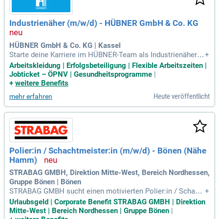
von 220 engagierten Mitarbeitern setzen wir auf Qualität und
Nachhaltigkeit. Die Ausbildung junger Menschen hat bei CO
Industrienäher (m/w/d) - HÜBNER GmbH & Co. KG
R einen hohen Stellenwert, um sie bestmöglich auf zukünfti
ge Herausforderungen vorzubereiten. Entdecken Sie unsere
innovativen Möbel und profitieren Sie von unserer Expertise
HÜBNER GmbH & Co. KG | Kassel
im Bereich Polstermöbel.
Starte deine Karriere im HÜBNER-Team als Industrienäher
+
(m/w/d) am Standort Kassel! Wir bieten eine befristete Stell
Arbeitskleidung | Erfolgsbeteiligung | Flexible Arbeitszeiten |
e für 1 Jahr, bei der du aktiv an der Produktion von Falten-,
Jobticket – ÖPNV | Gesundheitsprogramme
|
Wellenbälgen und Anbauteilen mitwirkst. Zu deinen Aufgabe
+
weitere Benefits
n gehören das Zusammenstellen, Anzeichnen und Nähen vo
Heute veröffentlicht
mehr erfahren
n Zuschnitten. Du bringst eine 3-jährige Ausbildung im Indus
triebereich und sehr gute Deutschkenntnisse mit. Handwerk
liches Geschick und die Bereitschaft, im 2-Schicht-Betrieb z
u arbeiten, sind unerlässlich. Werde Teil unserer Erfolgsges
chichte und bewirb dich jetzt bei der HÜBNER GmbH & Co.
KG!
Polier:in / Schachtmeister:in (m/w/d) - Bönen (Nähe
Hamm)
STRABAG GMBH, Direktion Mitte-West, Bereich Nordhessen,
Gruppe Bönen | Bönen
STRABAG GMBH sucht einen motivierten Polier:in / Schach
+
tmeister:in (m/w/d) für spannende Projekte im Straßen- und
Urlaubsgeld | Corporate Benefit STRABAG GMBH | Direktion
Tiefbau im Raum Bönen. Du übernimmst Verantwortung, füh
Mitte-West | Bereich Nordhessen | Gruppe Bönen
|
rst ein engagiertes Team und sicherst den Erfolg jeder Baus