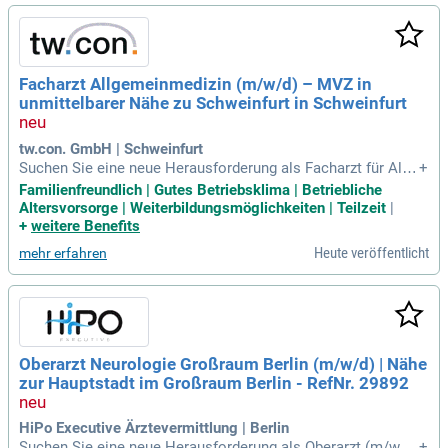
gynäkologische Spektrum umfasst innovative konservative
und operative Verfahren. Nutzen Sie die Chance, Ihre Experti
se in einer dynamischen Umgebung weiterzuentwickeln!
Facharzt Allgemeinmedizin (m/w/d) – MVZ in
unmittelbarer Nähe zu Schweinfurt in Schweinfurt
tw.con. GmbH | Schweinfurt
Suchen Sie eine neue Herausforderung als Facharzt für Allg
+
emeinmedizin (m/w/d) in der Nähe von Schweinfurt? In uns
Familienfreundlich | Gutes Betriebsklima | Betriebliche
erem modernen MVZ bieten wir Ihnen geregelte, familienfre
Altersvorsorge | Weiterbildungsmöglichkeiten | Teilzeit
|
undliche Arbeitszeiten und ein kollegiales Team. Profitieren
+
weitere Benefits
Sie von einer strukturierten Organisation und zeitgemäßer A
Heute veröffentlicht
mehr erfahren
usstattung, die Ihnen eine langfristige Perspektive in der am
bulanten Versorgung ermöglicht. In unserem wertschätzend
en Arbeitsumfeld stehen patientenorientierte Versorgung un
d enge Teamarbeit im Fokus. Bewerben Sie sich jetzt unter
JOB-ID: 103802 und gestalten Sie Ihre berufliche Zukunft akt
iv mit. Starten Sie zum nächstmöglichen Zeitpunkt und über
Oberarzt Neurologie Großraum Berlin (m/w/d) | Nähe
nehmen Sie die hausärztliche Versorgung Ihrer Patienten!
zur Hauptstadt im Großraum Berlin - RefNr. 29892
HiPo Executive Ärztevermittlung | Berlin
Suchen Sie eine neue Herausforderung als Oberarzt (m/w/d)
+