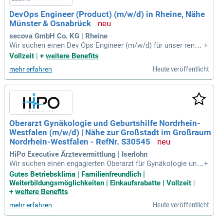
DevOps Engineer (Product) (m/w/d) in Rheine, Nähe
Münster & Osnabrück
secova GmbH Co. KG | Rheine
Wir suchen einen Dev Ops Engineer (m/w/d) für unser reno
+
mmiertes IT-Unternehmen in Rheine, nahe Münster und Osn
Vollzeit
|
+
weitere Benefits
abrück. Bei secova, ausgezeichnet als "Great Place to Wor
Heute veröffentlicht
mehr erfahren
k", entwickelst Du innovative EHS-Softwarelösungen wie sa
m® und sam®-EHS-Manager. Als Teil unseres Produktentwi
cklungsteams übernimmst Du die Verantwortung für die Pro
duktionsinfrastruktur von sam®. Du garantierst, dass die Er
gebnisse unserer Produktteams sicher, performant und zuve
rlässig bei unseren Kunden ankommen. Arbeite eng mit Dei
Oberarzt Gynäkologie und Geburtshilfe Nordrhein-
nem Team zusammen und gestalte aktiv den Lieferprozess.
Westfalen (m/w/d) | Nähe zur Großstadt im Großraum
Werde Teil unseres dynamischen Teams und bring Deine Tal
ente bei secova ein!
Nordrhein-Westfalen - RefNr. S30545
HiPo Executive Ärztevermittlung | Iserlohn
Wir suchen einen engagierten Oberarzt für Gynäkologie und
+
Geburtshilfe (m/w/d) für eine führende Klinik. Diese modern
Gutes Betriebsklima | Familienfreundlich |
e Einrichtung bietet patientenzentrierte Versorgung und inte
Weiterbildungsmöglichkeiten | Einkaufsrabatte | Vollzeit
|
rdisziplinäre Zusammenarbeit. Mit neuestem Equipment un
+
weitere Benefits
d einem qualifizierten Team setzt die Klinik hohe medizinisc
Heute veröffentlicht
mehr erfahren
he Standards. Jährlich erfolgen rund 900 Geburten, was eine
umfassende Betreuung für werdende Mütter garantiert. Das