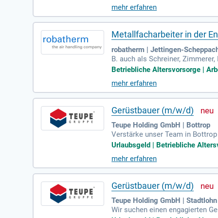
mehr erfahren
Metallfacharbeiter in der
robatherm | Jettingen-Scheppac
B. auch als Schreiner, Zimmerer,
eichbaren handwerklichen Tätigke
Betriebliche Altersvorsorge | Arb
mehr erfahren
Gerüstbauer (m/w/d)
Teupe Holding GmbH | Bottrop
Verstärke unser Team in Bottro
eits- und Schutzgerüsten, einsch
Urlaubsgeld | Betriebliche Alter
gst für die Instandhaltung des Ge
mehr erfahren
h, und du trägst aktiv zur termi
ein Führerschein Klasse B. Profi
Gerüstbauer (m/w/d)
Teupe Holding GmbH | Stadtlohn
Wir suchen einen engagierten Ge