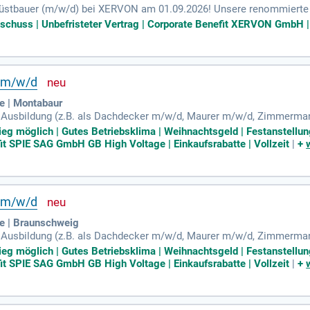
rüstbauer (m/w/d) bei XERVON am 01.09.2026! Unsere renommierte F
einem dynamischen Umfeld. Du lernst, Gerüste für diverse industrie
uschuss | Unbefristeter Vertrag | Corporate Benefit XERVON GmbH | 
m um den sicheren Aufbau und Abbau von Gerüsten. Zusätzlich erf
t. Bewirb dich jetzt und gestalte deine Zukunft in einem der führend
V m/w/d
 | Montabaur
e Ausbildung (z.B. als Dachdecker m/w/d, Maurer m/w/d, Zimmerma
auglichkeit und körperliche Fitness sowie Deutschkenntnisse; Inte
tieg möglich | Gutes Betriebsklima | Weihnachtsgeld | Festanstellung
fit SPIE SAG GmbH GB High Voltage | Einkaufsrabatte | Vollzeit
|
+
V m/w/d
e | Braunschweig
e Ausbildung (z.B. als Dachdecker m/w/d, Maurer m/w/d, Zimmerma
auglichkeit und körperliche Fitness sowie Deutschkenntnisse; Inte
tieg möglich | Gutes Betriebsklima | Weihnachtsgeld | Festanstellung
fit SPIE SAG GmbH GB High Voltage | Einkaufsrabatte | Vollzeit
|
+