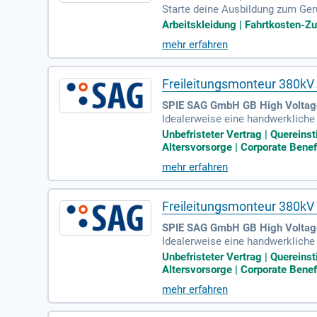
Starte deine Ausbildung zum Ge
ir eine fundierte Ausbildung in 
Arbeitskleidung | Fahrtkosten-Z
Außerdem kümmern wir uns im Tea
mehr erfahren
t transportiert, lagert und pfleg
stleistungen!
Freileitungsmonteur 380k
SPIE SAG GmbH GB High Voltage
Idealerweise eine handwerklich
m/w/d, Elektriker m/w/d); Höhent
Unbefristeter Vertrag | Quereins
Altersvorsorge | Corporate Bene
mehr erfahren
Freileitungsmonteur 380k
SPIE SAG GmbH GB High Voltag
Idealerweise eine handwerklich
m/w/d, Elektriker m/w/d); Höhent
Unbefristeter Vertrag | Quereins
Altersvorsorge | Corporate Bene
mehr erfahren