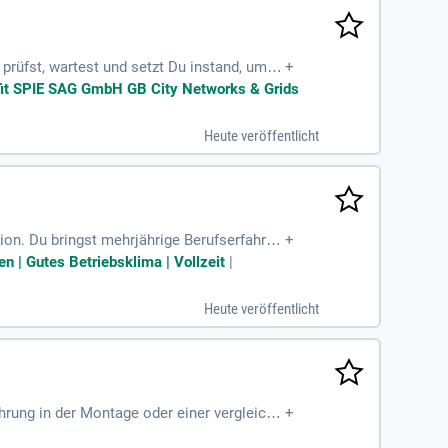
rüfst, wartest und setzt Du instand, um ei
+
, idealerweise als Gerüstbauer
nefit SPIE SAG GmbH GB City Networks & Grids
Heute veröffentlicht
ion. Du bringst mehrjährige Berufserfahrun
+
 | Gutes Betriebsklima | Vollzeit
|
Heute veröffentlicht
hrung in der Montage oder einer vergleichb
+