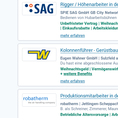
Rigger / Höhenarbeiter in 
SPIE SAG GmbH GB City Network
Bedienen von Hubarbeitsbühnen z
nen sicheren und reibungslosen 
Unbefristeter Vertrag | Weihnac
| Einkaufsrabatte | Arbeitskleidu
mehr erfahren
Kolonnenführer - Gerüstba
Eugen Wahner GmbH | Sulzfeld 
Du hast eine abgeschlossene Ausb
g im Gerüstbau mit, idealerweise
Weihnachtsgeld | Vermögenswirks
+
weitere Benefits
mehr erfahren
Produktionsmitarbeiter in
robatherm | Jettingen-Scheppac
B. als Schreiner, Zimmerer, Maur
aren handwerklichen Tätigkeit.
Betriebliche Altersvorsorge | Arb