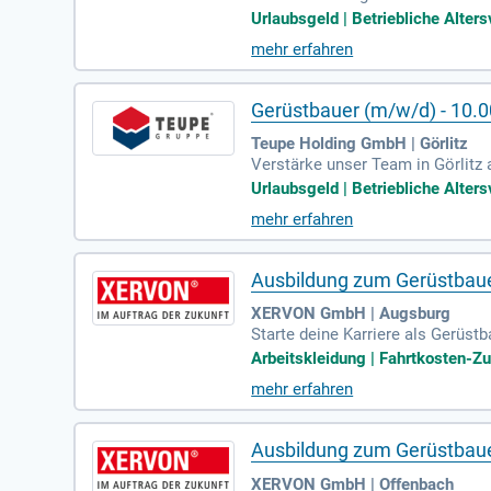
ben umfassen den Auf-, Um- und 
Urlaubsgeld | Betriebliche Alter
ferung unserer Baustellen im Na
mehr erfahren
Gerüstbau ist erforderlich. Durc
erer Projekte bei. Profitieren S
Gerüstbauer (m/w/d) - 10.
Teupe Holding GmbH | Görlitz
Verstärke unser Team in Görlitz
uf-, Um- und Abbau von Arbeits-
Urlaubsgeld | Betriebliche Alter
gjährige Erfahrung mit und zeich
mehr erfahren
l. Zusätzlich bieten wir Tagessp
etzt und profitiere von den zahl
Ausbildung zum Gerüstbau
XERVON GmbH | Augsburg
Starte deine Karriere als Gerüs
sbildung in einem führenden Unte
Arbeitskleidung | Fahrtkosten-Z
strielle Anwendungen plant und e
mehr erfahren
eren Transport von Gerüstbautei
b dich jetzt bei XERVON und lege
Ausbildung zum Gerüstbau
XERVON GmbH | Offenbach