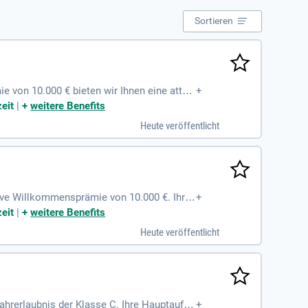
Sortieren
 von 10.000 € bieten wir Ihnen eine attra
+
n sowie die Pflege unseres Materials. Sie
eit
|
+
weitere Benefits
Geschick. Als Teamplayer sind Sie körperl
Heute veröffentlicht
ile wie Tagesspesen von 14 € und bis zu 38
tive Willkommensprämie von 10.000 €. Ihre
+
erialpflege. Ideale Kandidaten haben ein
eit
|
+
weitere Benefits
h durch Teamfähigkeit und handwerkliches
Heute veröffentlicht
 bei Baustelleneinsätzen sowie übertariflic
von flexiblen Arbeitsbedingungen!
hrerlaubnis der Klasse C. Ihre Hauptaufga
+