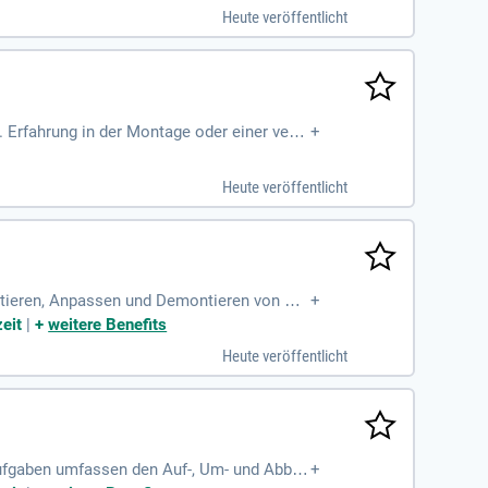
Heute veröffentlicht
 Erfahrung in der Montage oder einer vergl
+
Heute veröffentlicht
tieren, Anpassen und Demontieren von Arb
+
ür die Betreuung unserer Fahrzeuge und sor
eit
|
+
weitere Benefits
 Teamarbeit ist für dich selbstverständlic
Heute veröffentlicht
erfahrung im Gerüstbau, Flexibilität sowie
n als Arbeitszeit!
aufgaben umfassen den Auf-, Um- und Abbau
+