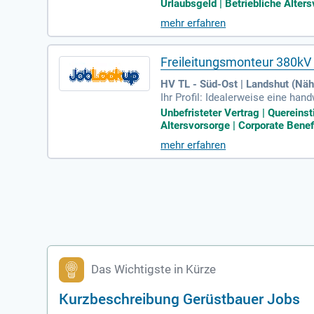
von Gerüsten sowie die Fahrzeug
Urlaubsgeld | Betriebliche Alter
t zwingend erforderlich. Zudem s
mehr erfahren
ebenfalls notwendig. Profitiere 
Freileitungsmonteur 380k
HV TL - Süd-Ost | Landshut (Nä
Ihr Profil: Idealerweise eine h
chlosser m/w/d, Elektriker m/w/
Unbefristeter Vertrag | Quereins
Altersvorsorge | Corporate Benefi
mehr erfahren
Das Wichtigste in Kürze
Kurzbeschreibung Gerüstbauer Jobs