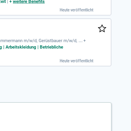
ehrjährige Erfahrung in diesem Bereich is
eit
|
+
weitere Benefits
r sein. Ein Führerschein der Klasse B ist
Heute veröffentlicht
zlichen Vergütungen bei An- und Abreisen.
, Zimmermann m/w/d, Gerüstbauer m/w/d, S
+
sse; Interessierten
 | Arbeitskleidung | Betriebliche
Heute veröffentlicht