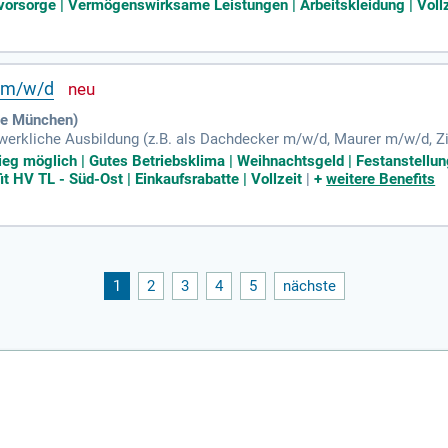
beladung auf der Baustelle. Eine abgeschlossene Ausbildung oder m
svorsorge | Vermögenswirksame Leistungen | Arbeitskleidung | Vollz
olltest du teamfähig, handwerklich geschickt und körperlich belastba
von attraktiven Benefits wie Tages- und Übertarifspesen sowie zusät
V m/w/d
he München)
andwerkliche Ausbildung (z.B. als Dachdecker m/w/d, Maurer m/w/d
d); Höhentauglichkeit und körperliche Fitness sowie Deutschkenntni
tieg möglich | Gutes Betriebsklima | Weihnachtsgeld | Festanstellung
t HV TL - Süd-Ost | Einkaufsrabatte | Vollzeit
|
+
weitere Benefits
1
2
3
4
5
nächste