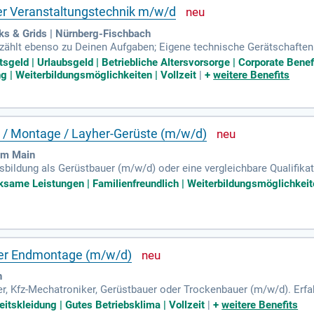
der Veranstaltungstechnik m/w/d
s & Grids | Nürnberg-Fischbach
ählt ebenso zu Deinen Aufgaben; Eigene technische Gerätschaften p
Betrieb zu gewährleisten; Abgeschlossene handwerkliche Ausbildung
htsgeld | Urlaubsgeld | Betriebliche Altersvorsorge | Corporate Be
ng | Weiterbildungsmöglichkeiten | Vollzeit
|
+
weitere Benefits
u / Montage / Layher-Gerüste (m/w/d)
am Main
ildung als Gerüstbauer (m/w/d) oder eine vergleichbare Qualifikat
 inklusive erster Erfahrung in der Anleitung eines Teams.
ame Leistungen | Familienfreundlich | Weiterbildungsmöglichkeiten
 der Endmontage (m/w/d)
h
er, Kfz-Mechatroniker, Gerüstbauer oder Trockenbauer (m/w/d). Erfa
eitskleidung | Gutes Betriebsklima | Vollzeit
|
+
weitere Benefits