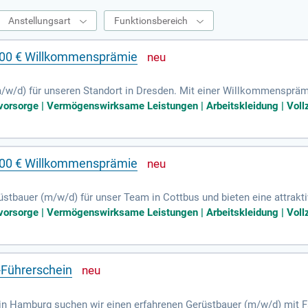
Anstellungsart
Funktionsbereich
000 € Willkommensprämie
/w/d) für unseren Standort in Dresden. Mit einer Willkommensprämie
ben zählen der Aufbau, die Umgestaltung und der Abbau von Gerüste
svorsorge | Vermögenswirksame Leistungen | Arbeitskleidung | Vollz
bildung oder mehrjährige Erfahrung mit und haben handwerkliches 
erweise einen Führerschein der Klasse B. Genießen Sie zudem Vorte
000 € Willkommensprämie
üstbauer (m/w/d) für unser Team in Cottbus und bieten eine attrak
, Um- und Abbau von Gerüsten sowie die Fahrzeugbeladung und Mat
svorsorge | Vermögenswirksame Leistungen | Arbeitskleidung | Vollz
ng oder mehrjährige Erfahrung in diesem Bereich und zeichnen sic
er Klasse B ist von Vorteil. Wir bieten zudem Tagesspesen von 14 €
. Werden Sie Teil unseres erfolgreichen Teams und profitieren Sie 
-Führerschein
n Hamburg suchen wir einen erfahrenen Gerüstbauer (m/w/d) mit Fa