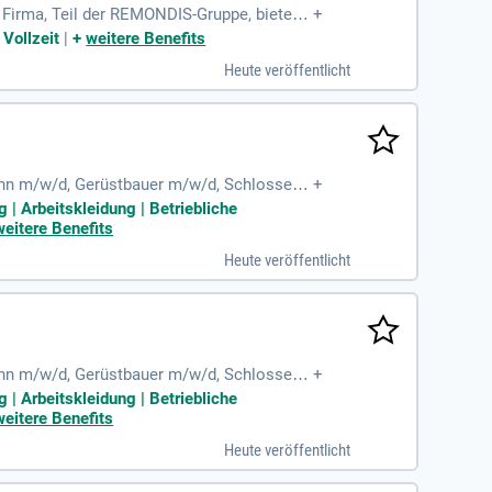
irma, Teil der REMONDIS-Gruppe, bietet d
+
lle Anwendungen zu planen und zu zeichnen.
Vollzeit
|
+
weitere Benefits
ährst du, wie man Gerüstbauteile effizien
Heute veröffentlicht
en Unternehmen für technische Industriedien
nn m/w/d, Gerüstbauer m/w/d, Schlosser
+
ressierten Quereinsteigern
 | Arbeitskleidung | Betriebliche
weitere Benefits
Heute veröffentlicht
nn m/w/d, Gerüstbauer m/w/d, Schlosser
+
ressierten Quereinsteigern
 | Arbeitskleidung | Betriebliche
weitere Benefits
Heute veröffentlicht