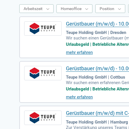
Arbeitszeit
Homeoffice
Position
Gerüstbauer (m/w/d) - 10.
Teupe Holding GmbH | Dresden
Wir suchen einen Gerüstbauer (m
ktive Anstellung. Zu Ihren Aufga
Urlaubsgeld | Betriebliche Alter
bringen eine abgeschlossene Aus
mehr erfahren
ich belastbar und besitzen ideal
€ bei längeren Einsätzen.
Gerüstbauer (m/w/d) - 10.
Teupe Holding GmbH | Cottbus
Wir suchen einen erfahrenen Ger
Hauptaufgaben umfassen den Auf-
Urlaubsgeld | Betriebliche Alter
e abgeschlossene Berufsausbildu
mehr erfahren
Geschick aus. Ein Führerschein d
he Spesen für Montagetätigkeiten
Gerüstbauer (m/w/d) mit C
Teupe Holding GmbH | Hamburg
Zur Verstärkung unseres Teams i