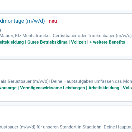
 Endmontage (m/w/d)
h
 Maurer, Kfz-Mechatroniker, Gerüstbauer oder Trockenbauer (m/w/d).
it.
eitskleidung | Gutes Betriebsklima | Vollzeit
|
+
weitere Benefits
p als Gerüstbauer (m/w/d)! Deine Hauptaufgaben umfassen das Mon
ließlich technischer Sonderkonstruktionen. Du bist verantwortlich f
svorsorge | Vermögenswirksame Leistungen | Arbeitskleidung | Vollz
rüstmaterials, um höchste Qualität und Sicherheit zu gewährleisten.
ngerechten Projektumsetzung bei. Ideale Voraussetzungen sind Berufs
tiere von einem Firmenfahrzeug sowie der Vergütung deiner Fahrzeite
rüstbauer (m/w/d) für unseren Standort in Stadtlohn. Deine Haupt