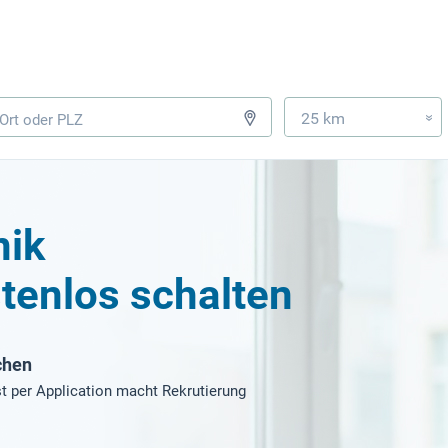
25 km
»
nik
tenlos schalten
chen
t per Application macht Rekrutierung