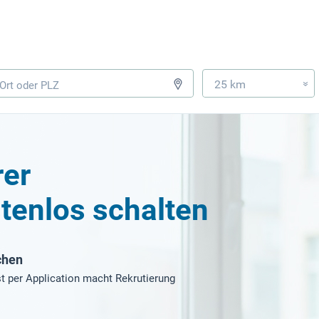
25 km
»
er
tenlos schalten
chen
t per Application macht Rekrutierung