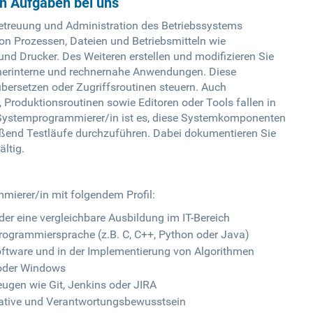
en Aufgaben bei uns
Betreuung und Administration des Betriebssystems
on Prozessen, Dateien und Betriebsmitteln wie
und Drucker. Des Weiteren erstellen und modifizieren Sie
nerinterne und rechnernahe Anwendungen. Diese
rsetzen oder Zugriffsroutinen steuern. Auch
Produktionsroutinen sowie Editoren oder Tools fallen in
s Systemprogrammierer/in ist es, diese Systemkomponenten
eßend Testläufe durchzuführen. Dabei dokumentieren Sie
ältig.
ierer/in mit folgendem Profil:
er eine vergleichbare Ausbildung im IT-Bereich
Programmiersprache (z.B. C, C++, Python oder Java)
ftware und in der Implementierung von Algorithmen
 oder Windows
ugen wie Git, Jenkins oder JIRA
iative und Verantwortungsbewusstsein