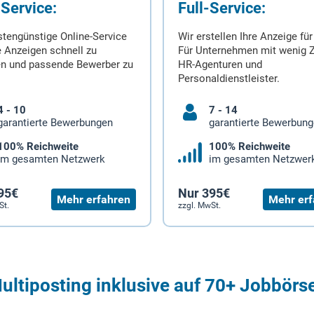
-Service:
Full-Service:
stengünstige Online-Service
Wir erstellen Ihre Anzeige für
 Anzeigen schnell zu
Für Unternehmen mit wenig Z
en und passende Bewerber zu
HR-Agenturen und
Personaldienstleister.
4 - 10
7 - 14
garantierte Bewerbungen
garantierte Bewerbun
100% Reichweite
100% Reichweite
im gesamten Netzwerk
im gesamten Netzwer
95€
Nur 395€
Mehr erfahren
Mehr erf
St.
zzgl. MwSt.
ultiposting inklusive auf 70+ Jobbörs