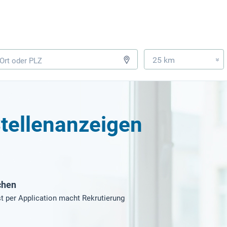
25 km
»
tellenanzeigen
chen
t per Application macht Rekrutierung