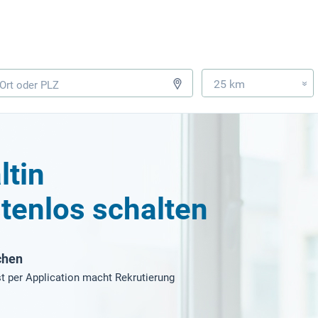
25 km
»
ltin
tenlos schalten
chen
t per Application macht Rekrutierung