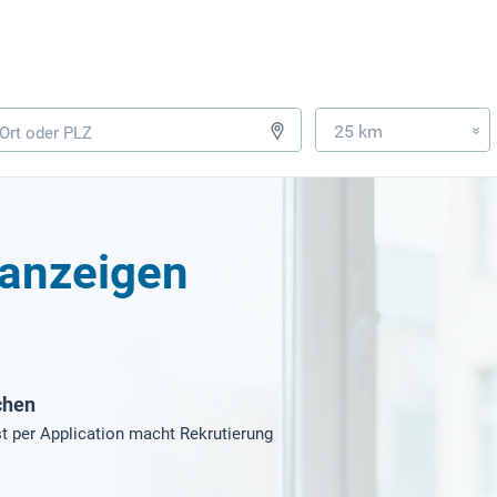
25 km
»
nanzeigen
chen
t per Application macht Rekrutierung