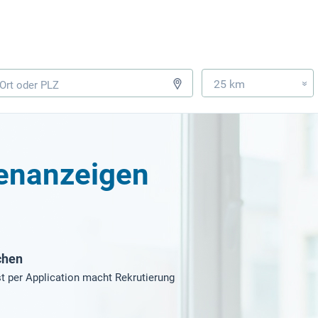
25 km
»
lenanzeigen
chen
t per Application macht Rekrutierung