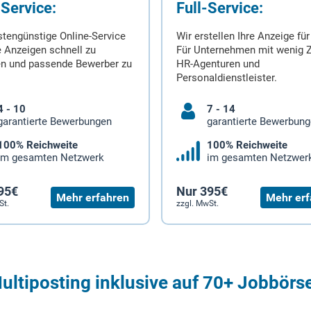
-Service:
Full-Service:
stengünstige Online-Service
Wir erstellen Ihre Anzeige für
 Anzeigen schnell zu
Für Unternehmen mit wenig Z
en und passende Bewerber zu
HR-Agenturen und
Personaldienstleister.
4 - 10
7 - 14
garantierte Bewerbungen
garantierte Bewerbun
100% Reichweite
100% Reichweite
im gesamten Netzwerk
im gesamten Netzwer
95€
Nur 395€
Mehr erfahren
Mehr erf
St.
zzgl. MwSt.
ultiposting inklusive auf 70+ Jobbörs