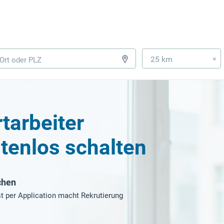
25 km
»
tarbeiter
tenlos schalten
chen
t per Application macht Rekrutierung