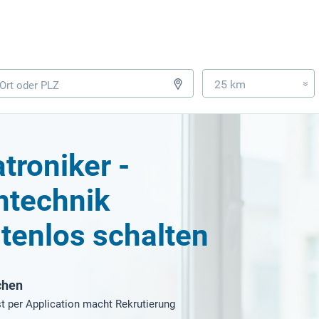
25 km
»
troniker -
ntechnik
tenlos schalten
chen
t per Application macht Rekrutierung