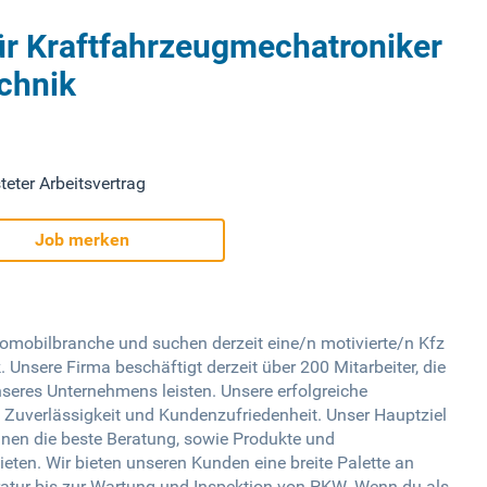
ür Kraftfahrzeugmechatroniker
chnik
teter Arbeitsvertrag
Job merken
utomobilbranche und suchen derzeit eine/n motivierte/n Kfz
Unsere Firma beschäftigt derzeit über 200 Mitarbeiter, die
nseres Unternehmens leisten. Unsere erfolgreiche
, Zuverlässigkeit und Kundenzufriedenheit. Unser Hauptziel
ihnen die beste Beratung, sowie Produkte und
eten. Wir bieten unseren Kunden eine breite Palette an
ratur bis zur Wartung und Inspektion von PKW. Wenn du als