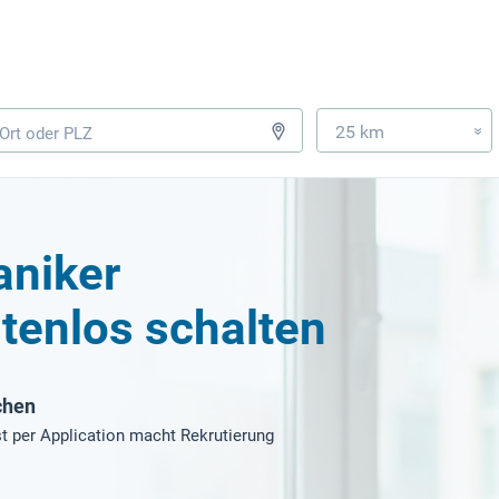
25 km
»
aniker
tenlos schalten
chen
t per Application macht Rekrutierung