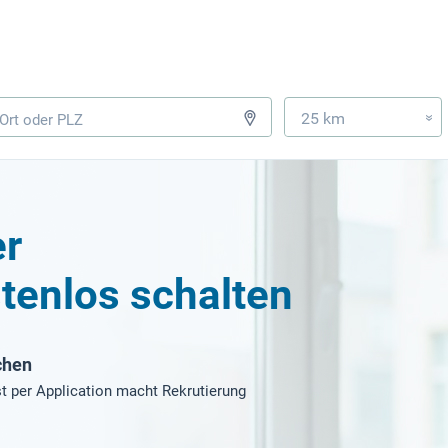
25 km
»
r
tenlos schalten
chen
t per Application macht Rekrutierung