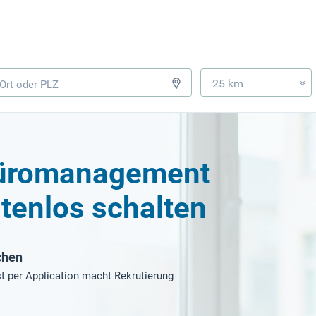
25 km
»
Büromanagement
tenlos schalten
chen
t per Application macht Rekrutierung