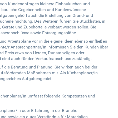
s von Kundenanfragen kleinere Einbauküchen und
i, bauliche Gegebenheiten und Kundenwünsche
Aufgaben gehört auch die Erstellung von Grund- und
cheneinrichtung. Des Weiteren führen Sie Stücklisten, in
, Geräte und Zubehörteile verbaut werden sollen. Sie
Wasseranschlüsse sowie Entsorgungspläne.
d Arbeitspläne vor, in die eigene Ideen ebenso einfließen
te/r Ansprechpartner/in informieren Sie den Kunden über
 und Preis etwa von Herden, Dunstabzügen oder
 sind auch für den Verkaufsabschluss zuständig.
auf die Beratung und Planung: Sie wirken auch bei der
ufsfördernden Maßnahmen mit. Als Küchenplaner/in
lungsreiches Aufgabengebiet.
s Küchenplaner/in umfasst folgende Kompetenzen und
planer/in oder Erfahrung in der Branche
ng sowie ein gutes Verständnis für Materialien,