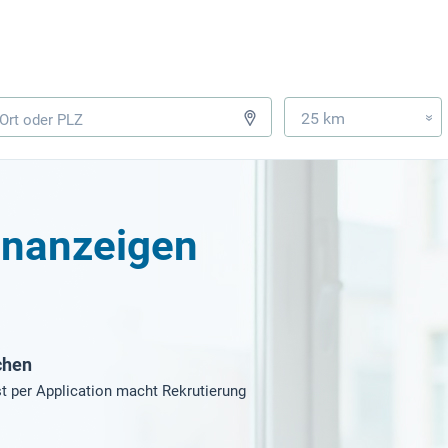
25 km
»
enanzeigen
chen
t per Application macht Rekrutierung