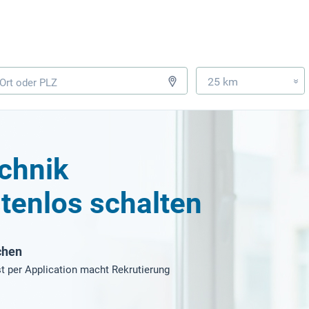
25 km
»
echnik
tenlos schalten
chen
t per Application macht Rekrutierung