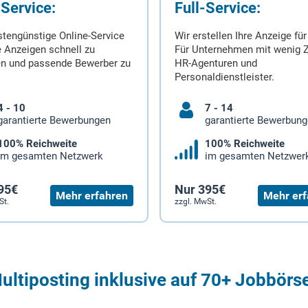
-Service:
Full-Service:
stengünstige Online-Service
Wir erstellen Ihre Anzeige für
 Anzeigen schnell zu
Für Unternehmen mit wenig Z
en und passende Bewerber zu
HR-Agenturen und
Personaldienstleister.
4 - 10
7 - 14
garantierte Bewerbungen
garantierte Bewerbun
100% Reichweite
100% Reichweite
im gesamten Netzwerk
im gesamten Netzwer
95€
Nur 395€
Mehr erfahren
Mehr erf
St.
zzgl. MwSt.
ultiposting inklusive auf 70+ Jobbörs