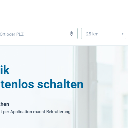
25 km
»
ik
tenlos schalten
chen
t per Application macht Rekrutierung