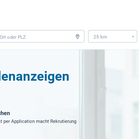
25 km
»
llenanzeigen
chen
t per Application macht Rekrutierung