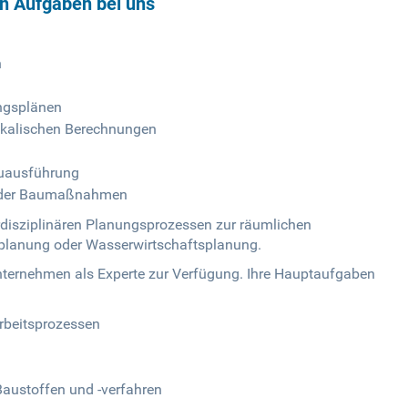
en Aufgaben bei uns
n
ngsplänen
ikalischen Berechnungen
auausführung
s der Baumaßnahmen
rdisziplinären Planungsprozessen zur räumlichen
itplanung oder Wasserwirtschaftsplanung.
unternehmen als Experte zur Verfügung. Ihre Hauptaufgaben
rbeitsprozessen
Baustoffen und -verfahren