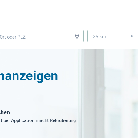
25 km
»
enanzeigen
chen
t per Application macht Rekrutierung