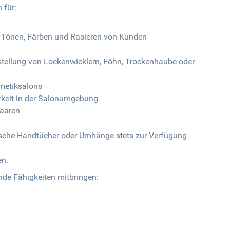
 für:
 Tönen, Färben und Rasieren von Kunden
tstellung von Lockenwicklern, Föhn, Trockenhaube oder
smetiksalons
rkeit in der Salonumgebung
aaren
rische Handtücher oder Umhänge stets zur Verfügung
en.
ende Fähigkeiten mitbringen: