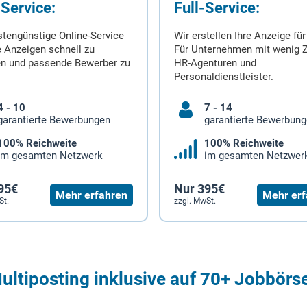
-Service:
Full-Service:
stengünstige Online-Service
Wir erstellen Ihre Anzeige für
 Anzeigen schnell zu
Für Unternehmen mit wenig Z
en und passende Bewerber zu
HR-Agenturen und
Personaldienstleister.
4 - 10
7 - 14
garantierte Bewerbungen
garantierte Bewerbun
100% Reichweite
100% Reichweite
im gesamten Netzwerk
im gesamten Netzwer
95€
Nur 395€
Mehr erfahren
Mehr erf
St.
zzgl. MwSt.
ultiposting inklusive auf 70+ Jobbörs