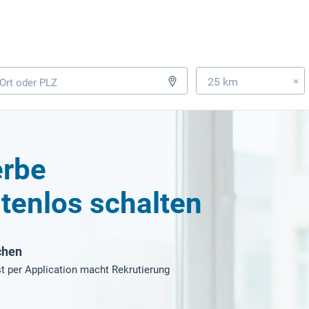
25 km
»
erbe
tenlos schalten
chen
t per Application macht Rekrutierung