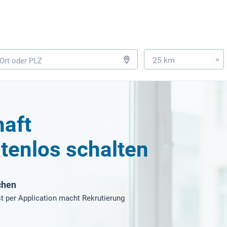
25 km
»
haft
tenlos schalten
chen
t per Application macht Rekrutierung