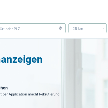
25 km
»
enanzeigen
chen
t per Application macht Rekrutierung