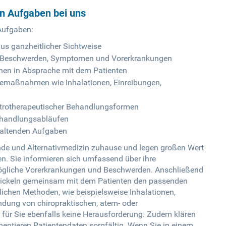
en Aufgaben bei uns
 Aufgaben:
us ganzheitlicher Sichtweise
n Beschwerden, Symptomen und Vorerkrankungen
änen in Absprache mit dem Patienten
iemaßnahmen wie Inhalationen, Einreibungen,
ektrotherapeutischer Behandlungsformen
ehandlungsabläufen
waltenden Aufgaben
kunde und Alternativmedizin zuhause und legen großen Wert
ten. Sie informieren sich umfassend über ihre
ögliche Vorerkrankungen und Beschwerden. Anschließend
ntwickeln gemeinsam mit dem Patienten den passenden
lichen Methoden, wie beispielsweise Inhalationen,
dung von chiropraktischen, atem- oder
 für Sie ebenfalls keine Herausforderung. Zudem klären
entieren Patientendaten sorgfältig. Wenn Sie in einem