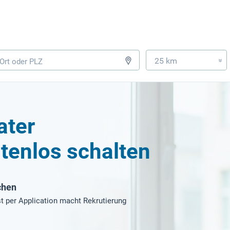
25 km
»
ater
tenlos schalten
chen
t per Application macht Rekrutierung