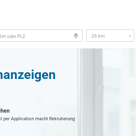
25 km
»
enanzeigen
chen
t per Application macht Rekrutierung