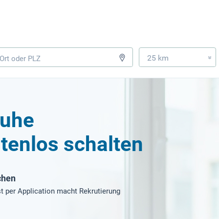
25 km
»
huhe
tenlos schalten
chen
t per Application macht Rekrutierung