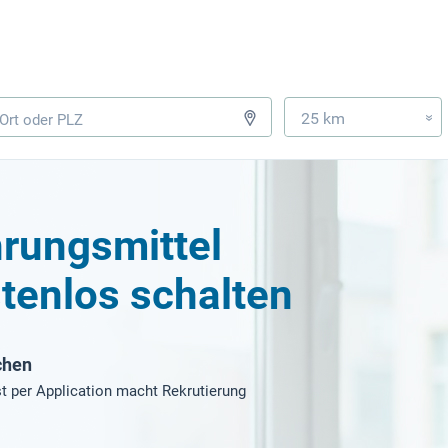
25 km
»
hrungsmittel
tenlos schalten
chen
t per Application macht Rekrutierung