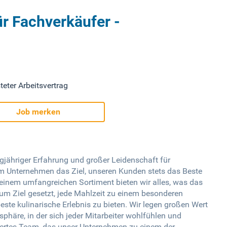
ür Fachverkäufer -
teter Arbeitsvertrag
Job merken
ngjähriger Erfahrung und großer Leidenschaft für
em Unternehmen das Ziel, unseren Kunden stets das Beste
d einem umfangreichen Sortiment bieten wir alles, was das
um Ziel gesetzt, jede Mahlzeit zu einem besonderen
te kulinarische Erlebnis zu bieten. Wir legen großen Wert
sphäre, in der sich jeder Mitarbeiter wohlfühlen und
giertes Team, das unser Unternehmen zu einem der