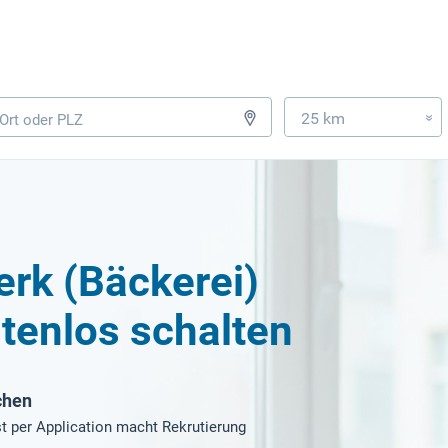
25 km
»
rk (Bäckerei)
tenlos schalten
chen
t per Application macht Rekrutierung