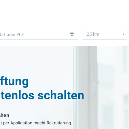
25 km
»
ftung
tenlos schalten
chen
t per Application macht Rekrutierung