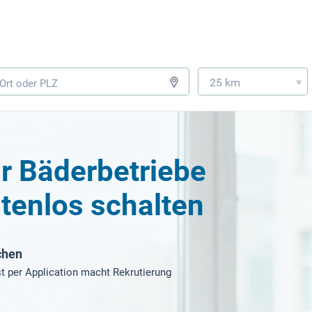
25 km
»
ür Bäderbetriebe
tenlos schalten
chen
t per Application macht Rekrutierung