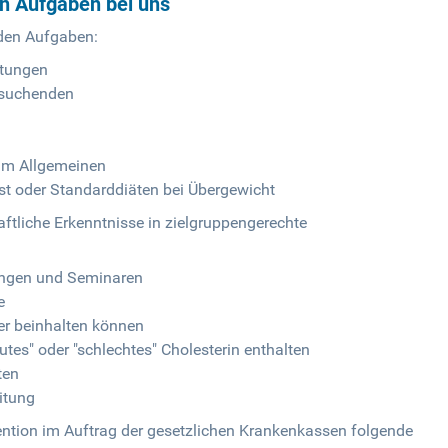
en Aufgaben bei uns
nden Aufgaben:
atungen
tsuchenden
im Allgemeinen
st oder Standarddiäten bei Übergewicht
ftliche Erkenntnisse in zielgruppengerechte
ungen und Seminaren
e
er beinhalten können
tes" oder "schlechtes" Cholesterin enthalten
ten
itung
ntion im Auftrag der gesetzlichen Krankenkassen folgende