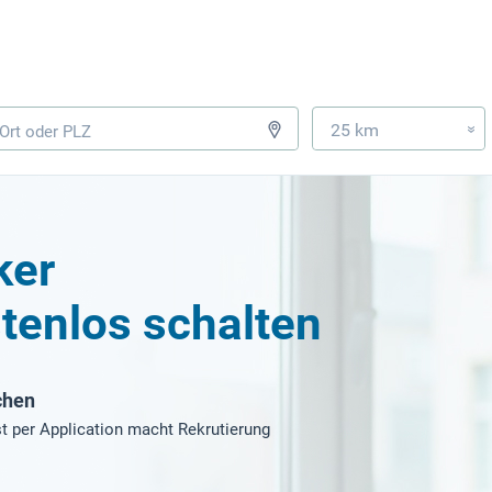
25 km
»
ker
tenlos schalten
chen
t per Application macht Rekrutierung