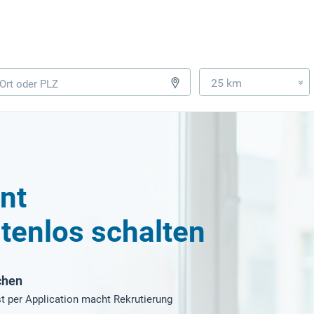
25 km
»
nt
tenlos schalten
chen
t per Application macht Rekrutierung