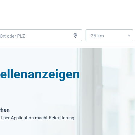
25 km
»
tellenanzeigen
chen
t per Application macht Rekrutierung