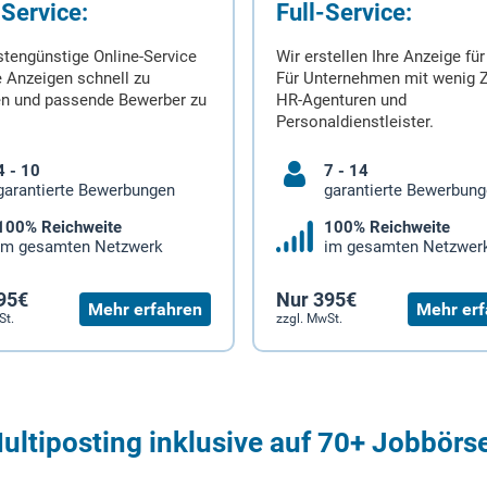
-Service:
Full-Service:
stengünstige Online-Service
Wir erstellen Ihre Anzeige für
 Anzeigen schnell zu
Für Unternehmen mit wenig Z
en und passende Bewerber zu
HR-Agenturen und
Personaldienstleister.
4 - 10
7 - 14
garantierte Bewerbungen
garantierte Bewerbun
100% Reichweite
100% Reichweite
im gesamten Netzwerk
im gesamten Netzwer
95€
Nur 395€
Mehr erfahren
Mehr erf
St.
zzgl. MwSt.
ultiposting inklusive auf 70+ Jobbörs