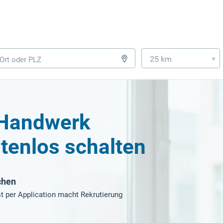
25 km
»
- Handwerk
tenlos schalten
chen
t per Application macht Rekrutierung