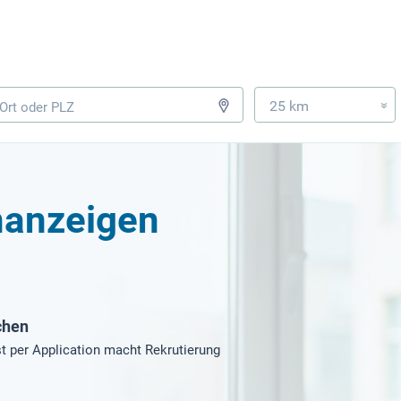
25 km
»
enanzeigen
chen
t per Application macht Rekrutierung