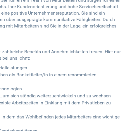
 Sie führen ein Team von Mitarbeitern und sorgen für einen
hs. Ihre Kundenorientierung und hohe Servicebereitschaft
 eine positive Unternehmensreputation. Sie sind ein
gen über ausgeprägte kommunikative Fähigkeiten. Durch
 mit Mitarbeitern sind Sie in der Lage, ein erfolgreiches
uf zahlreiche Benefits und Annehmlichkeiten freuen. Hier nur
e bei uns lohnt:
ialleistungen
n als Bankettleiter/in in einem renommierten
chnologien
, um sich ständig weiterzuentwickeln und zu wachsen
xible Arbeitszeiten in Einklang mit dem Privatleben zu
, in dem das Wohlbefinden jedes Mitarbeiters eine wichtige
 Sonderkonditionen