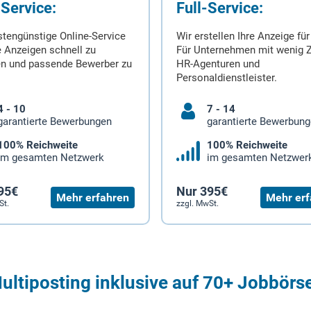
-Service:
Full-Service:
stengünstige Online-Service
Wir erstellen Ihre Anzeige für
 Anzeigen schnell zu
Für Unternehmen mit wenig Z
en und passende Bewerber zu
HR-Agenturen und
Personaldienstleister.
4 - 10
7 - 14
garantierte Bewerbungen
garantierte Bewerbun
100% Reichweite
100% Reichweite
im gesamten Netzwerk
im gesamten Netzwer
95€
Nur 395€
Mehr erfahren
Mehr erf
St.
zzgl. MwSt.
ultiposting inklusive auf 70+ Jobbörs