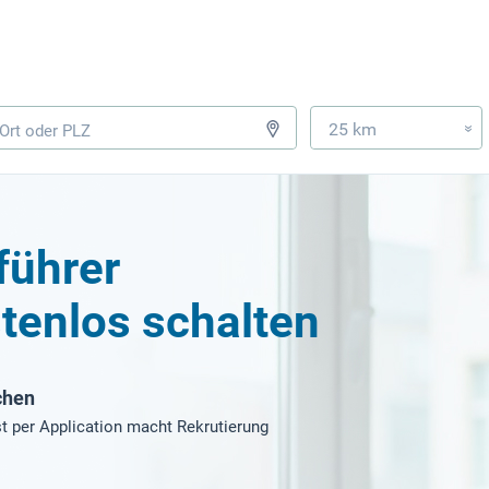
25 km
»
führer
tenlos schalten
chen
t per Application macht Rekrutierung