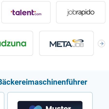
 Bäckereimaschinenführer