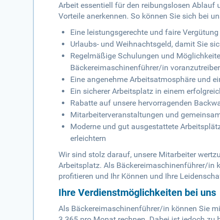
Arbeit essentiell für den reibungslosen Ablauf
Vorteile anerkennen. So können Sie sich bei u
Eine leistungsgerechte und faire Vergütung
Urlaubs- und Weihnachtsgeld, damit Sie s
Regelmäßige Schulungen und Möglichkeiten z
Bäckereimaschinenführer/in voranzutreibe
Eine angenehme Arbeitsatmosphäre und ein
Ein sicherer Arbeitsplatz in einem erfolgr
Rabatte auf unsere hervorragenden Backwa
Mitarbeiterveranstaltungen und gemeinsame
Moderne und gut ausgestattete Arbeitsplätz
erleichtern
Wir sind stolz darauf, unsere Mitarbeiter wert
Arbeitsplatz. Als Bäckereimaschinenführer/in k
profitieren und Ihr Können und Ihre Leidenscha
Ihre Verdienstmöglichkeiten bei uns
Als Bäckereimaschinenführer/in können Sie mit 
3.365 pro Monat rechnen. Dabei ist jedoch zu 